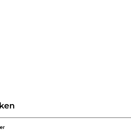
rken
er